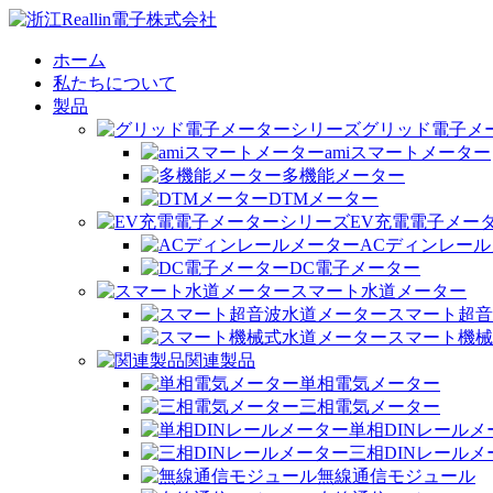
ホーム
私たちについて
製品
グリッド電子メ
amiスマートメーター
多機能メーター
DTMメーター
EV充電電子メー
ACディンレー
DC電子メーター
スマート水道メーター
スマート超音
スマート機械
関連製品
単相電気メーター
三相電気メーター
単相DINレールメ
三相DINレールメ
無線通信モジュール