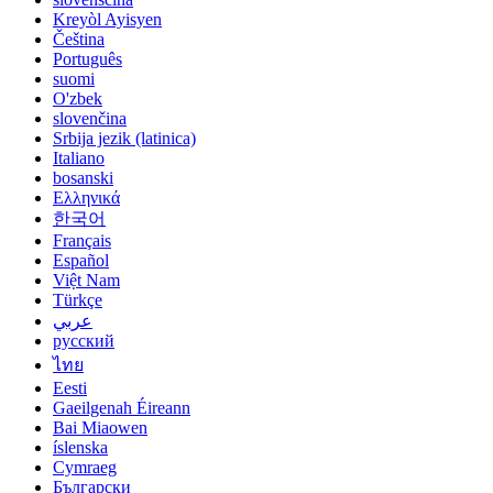
Kreyòl Ayisyen
Čeština
Português
suomi
O'zbek
slovenčina
Srbija jezik (latinica)
Italiano
bosanski
Ελληνικά
한국어
Français
Español
Việt Nam
Türkçe
عربي
русский
ไทย
Eesti
Gaeilgenah Éireann
Bai Miaowen
íslenska
Cymraeg
Български