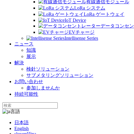
有線通信モジュール
LoRa システム
LoRa ゲートウェイ
IoT Device
データコンセン
EVチャージ
Intellisense Series
ニュース
知識
展示
解決
検針ソリューション
サブメタリングソリューション
お問い合わせ
参加しませんか
持続可能性
言語
日本語
English
slovenščina