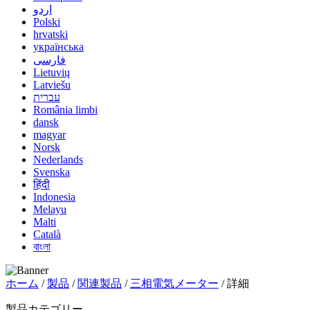
اردو
Polski
hrvatski
українська
فارسی
Lietuvių
Latviešu
עברית
România limbi
dansk
magyar
Norsk
Nederlands
Svenska
हिंदी
Indonesia
Melayu
Malti
Català
বাংলা
ホーム
/
製品
/
関連製品
/
三相電気メーター
/ 詳細
製品カテゴリー